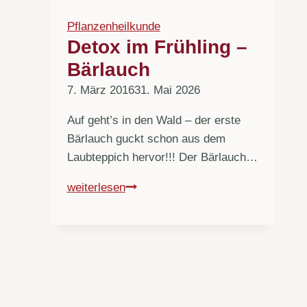
Mantel
Pflanzenheilkunde
für
Detox im Frühling –
die
Bärlauch
Frau
7. März 2016
31. Mai 2026
Auf geht’s in den Wald – der erste
Bärlauch guckt schon aus dem
Laubteppich hervor!!! Der Bärlauch…
Detox
weiterlesen
im
Frühling
–
Bärlauch