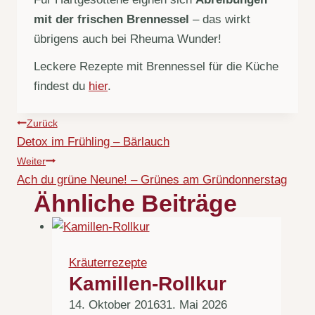
mit der frischen Brennessel
– das wirkt
übrigens auch bei Rheuma Wunder!
Leckere Rezepte mit Brennessel für die Küche
findest du
hier
.
Beitragsnavigation
Zurück
Detox im Frühling – Bärlauch
Weiter
Ach du grüne Neune! – Grünes am Gründonnerstag
Ähnliche Beiträge
Kräuterrezepte
Kamillen-Rollkur
14. Oktober 2016
31. Mai 2026