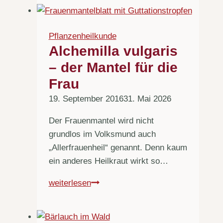
Pflanzenheilkunde
Alchemilla vulgaris
– der Mantel für die
Frau
19. September 2016
31. Mai 2026
Der Frauenmantel wird nicht
grundlos im Volksmund auch
„Allerfrauenheil“ genannt. Denn kaum
ein anderes Heilkraut wirkt so…
Alchemilla
weiterlesen
vulgaris
–
der