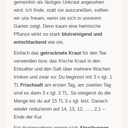
gemeinhin als lästiges Unkraut angesehen
wird. Ich finde, statt sie auszureißen, sollten
wir uns freuen, wenn sie sich in unserem
Garten zeigt. Denn kaum eine heimische
Pflanze wirkt so stark
blutreinigend und
entschlackend
wie sie.
Einfach das
getrocknete Kraut
für den Tee
verwenden bzw. das frische Kraut in den
Entsafter und den Saft über mehrere Wochen
trinken und zwar so: Du beginnst mit 3 x tgl. 1
TL
Frischsaft
am ersten Tag, am zweiten Tag
sind es dann 3 x tgl. 2 TL. So steigerst du die
Menge bis du auf 15 TL 3 x tgl. bist. Danach
wieder reduzieren auf 14, 13, 12, …., 2,1 –
Ende der Kur.
Für Hartgesottene eignen sich
Abreibungen