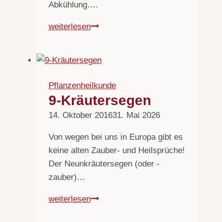
Abkühlung….
Die
weiterlesen
besten
kühlenden
Kräuter
Pflanzenheilkunde
9-Kräutersegen
14. Oktober 2016
31. Mai 2026
Von wegen bei uns in Europa gibt es
keine alten Zauber- und Heilsprüche!
Der Neunkräutersegen (oder -
zauber)…
9-
weiterlesen
Kräutersegen