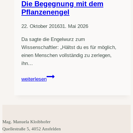
Die Begegnung mit dem
Pflanzenengel
22. Oktober 2016
31. Mai 2026
Da sagte die Engelwurz zum
Wissenschaftler: „Hältst du es für möglich,
einen Menschen vollständig zu zerlegen,
ihn…
Die
weiterlesen
Begegnung
mit
dem
Pflanzenengel
Mag. Manuela Kloibhofer
Quellestraße 5, 4052 Ansfelden