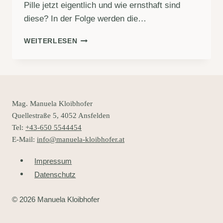
Pille jetzt eigentlich und wie ernsthaft sind
diese? In der Folge werden die…
20
WEITERLESEN
FAKTEN,
DIE
DU
ÜBER
DIE
PILLE
Mag. Manuela Kloibhofer
WISSEN
Quellestraße 5, 4052 Ansfelden
SOLLTEST
Tel:
+43-650 5544454
E-Mail:
info@manuela-kloibhofer.at
Impressum
Datenschutz
© 2026 Manuela Kloibhofer