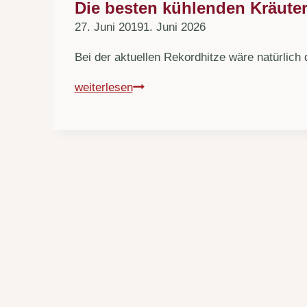
Die besten kühlenden Kräute
27. Juni 2019
1. Juni 2026
Bei der aktuellen Rekordhitze wäre natürlich 
Die
weiterlesen
besten
kühlenden
Kräuter