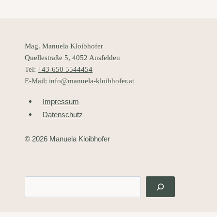
Mag. Manuela Kloibhofer
Quellestraße 5, 4052 Ansfelden
Tel:
+43-650 5544454
E-Mail:
info@manuela-kloibhofer.at
Impressum
Datenschutz
© 2026 Manuela Kloibhofer
Suchen