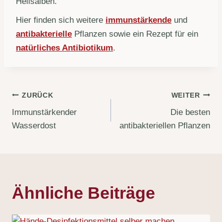
Heilsalben.
Hier finden sich weitere
immunstärkende
und
antibakterielle
Pflanzen sowie ein Rezept für ein
natürliches Antibiotikum
.
Beitragsnavigation
ZURÜCK
WEITER
Immunstärkender
Die besten
Wasserdost
antibakteriellen Pflanzen
Ähnliche Beiträge