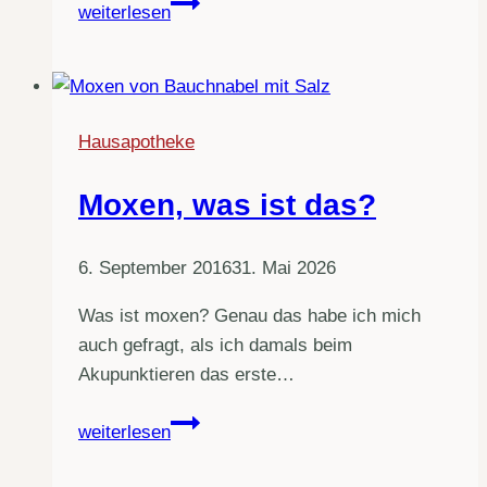
Yoni-
weiterlesen
Steaming
–
Das
Vaginal-
Hausapotheke
Dampfbad
Moxen, was ist das?
6. September 2016
31. Mai 2026
Was ist moxen? Genau das habe ich mich
auch gefragt, als ich damals beim
Akupunktieren das erste…
Moxen,
weiterlesen
was
ist