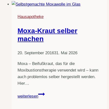
das?
Hausapotheke
Moxa-Kraut selber
machen
20. September 2016
31. Mai 2026
Moxa – Beifußkraut, das für die
Moxibustionstherapie verwendet wird – kann
auch problemlos selber hergestellt werden.
Hier…
Moxa-
weiterlesen
Kraut
selber